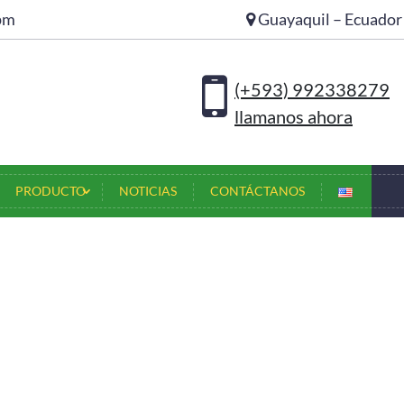
4pm
Guayaquil – Ecuador
NOSOTROS
SERVICIOS
PRODUCTO
NOTICIAS
CONT
(+593) 992338279
llamanos ahora
PRODUCTO
NOTICIAS
CONTÁCTANOS