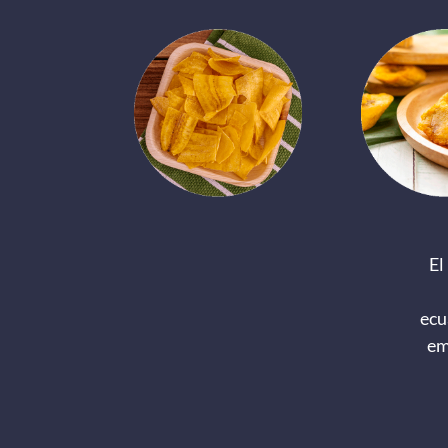
El
ecu
em