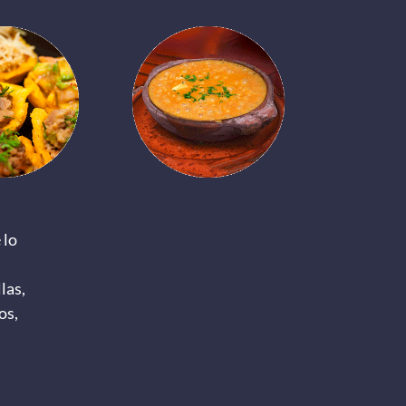
 lo
las,
os,