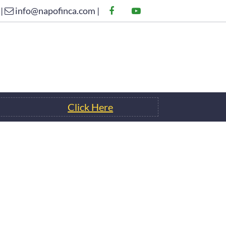
 |
info@napofinca.com |
Click Here
ÁCTANOS
Click Here