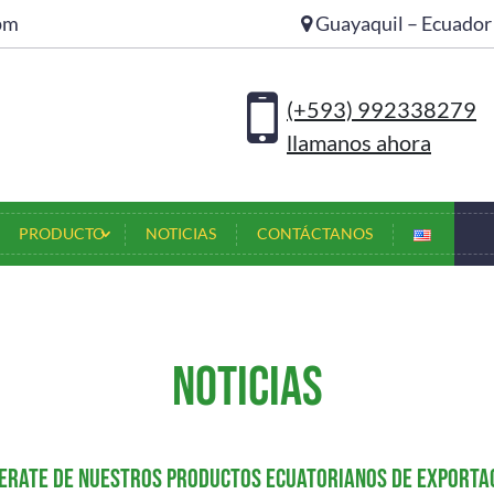
4pm
Guayaquil – Ecuador
NOSOTROS
SERVICIOS
PRODUCTO
NOTICIAS
CONT
(+593) 992338279
llamanos ahora
PRODUCTO
NOTICIAS
CONTÁCTANOS
Noticias
erate de nuestros productos ecuatorianos de exporta