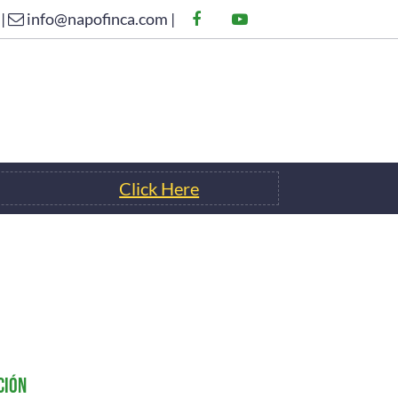
 |
info@napofinca.com |
Click Here
ÁCTANOS
Click Here
ción